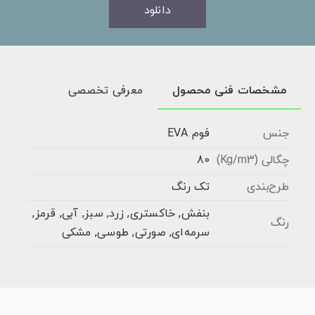
دانلود
مشخصات فنی محصول
معرفی تخصصی
جنس
فوم EVA
چگالی (Kg/m3)
80
طرح‌بندی
تک رنگ
بنفش, خاکستری, زرد, سبز, آبی, قرمز,
رنگ
سرمه‌ای, صورتی, طوسی, مشکی