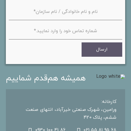
ارسال
همیشه هم‌قدم شماییم
کارخانه:
ورامین، شهرک صنعتی خیر‌آباد، انتهای صنعت
ششم، پلاک 420
0930 100 41 86
021 55 81 95 68