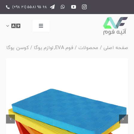
فتن
(+98 21) 5581 95 68
ه
حتوا
Toggle
Navigation
صفحه اصلی
صفحه اصلی
محصولات
فوم EVA
لوازم یوگا
کوسن یوگا
محصولات
مقالات
درباره ما


تماس با ما