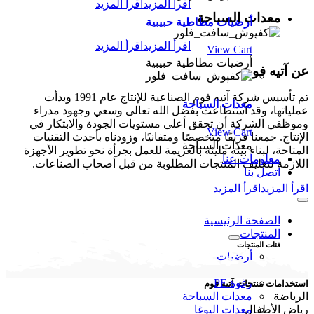
اقرأ المزيد
اقرأ المزيد
معدات السباحة
أرضيات مطاطية حبيبية
اقرأ المزيد
اقرأ المزيد
View Cart
أرضيات مطاطية حبيبية
عن آتیه فوم
تم تأسيس شركة آتیه فوم الصناعية للإنتاج عام 1991 وبدأت
معدات السباحة
عملياتها، وقد استطاعت بفضل الله تعالى وسعي وجهود مدراء
وموظفي الشركة أن تحقق أعلى مستويات الجودة والابتكار في
View Cart
الإنتاج. جمعنا فريقًا متخصصًا ومتفانيًا، وزودناه بأحدث التقنيات
معدات السباحة
المتاحة، لبناء بيئة مليئة بالعزيمة للعمل بجرأة نحو تطوير الأجهزة
معلومات عنا
اللازمة لتغليف المنتجات المطلوبة من قبل أصحاب الصناعات.
اتصل بنا
اقرأ المزيد
اقرأ المزيد
Toggle
Navigation
الصفحة الرئيسية
المنتجات
فئات المنتجات
أرضيات
رغوة EVA
رغوة PE
استخدامات منتجات آتیه فوم
معدات السباحة
الرياضة
معدات اليوغا
رياض الأطفال