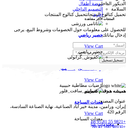
روضة أطفال
الديكور الداخلي
التصميم الداخلي
السلامة
أخرى
تحميل كتالوج المنتجات
تحميل كتالوج المنتجات
المنتجات الأكثر مشاهدة
للحصول على معلومات حول الخصومات وشروط البيع، يرجى
حصير رياضي
إدخال بياناتك.
View Cart
حصير رياضي
تسجيل
تسجيل
أرضيات مطاطية حبيبية
View Cart
أرضيات مطاطية حبيبية
همیشه هم‌قدم شماییم
عنوان المصنع:
معدات السباحة
إيران، ورامين، مدينة خير آباد الصناعية، نهاية الصناعة السادسة،
الرقم 420
View Cart
معدات السباحة
+9821 55 81 95 68
معلومات عنا
+98930 100 41 86