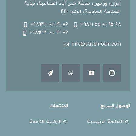
إيران، ورامين، مدينة خير آباد الصناعية، نهاية
الصناعة السادسة، الرقم 420
+98930 100 41 86
+9821 55 81 95 68
+98933 100 41 86
info@atiyehfoam.com
الوصول السريع
المنتجات
الصفحة الرئيسية
الارضية الناعمة