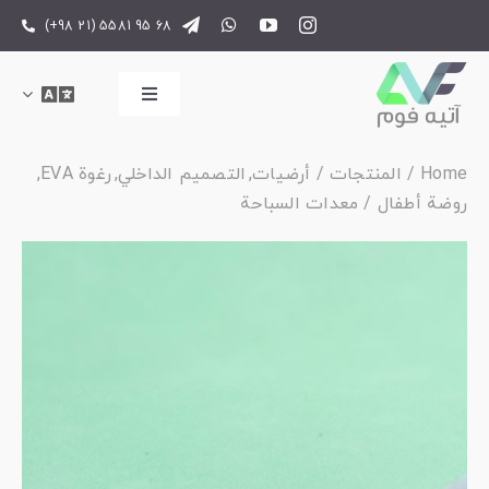
Ski
(+98 21) 5581 95 68
t
conten
Toggle
Navigation
الصفحة الرئيسية
Home
المنتجات
أرضيات
التصميم الداخلي
رغوة EVA
روضة أطفال
معدات السباحة
المنتجات
معلومات عنا
اتصل بنا